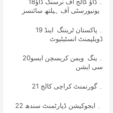
18۔ ڈاؤ کالج آف نرسنگ ڈاؤ
یونیورسٹی آف ہیلتھ سائنسز
19 ۔ پاکستان ٹریننگ اینڈ
ڈویلپمنٹ انسٹیٹیوٹ
20۔ ینگ ویمن کریسچن ایسو
سی ایشن
21 ۔ گورنمنٹ کراچی کالج
22 ۔ ایجوکیشن ڈپارٹمنٹ سندھ