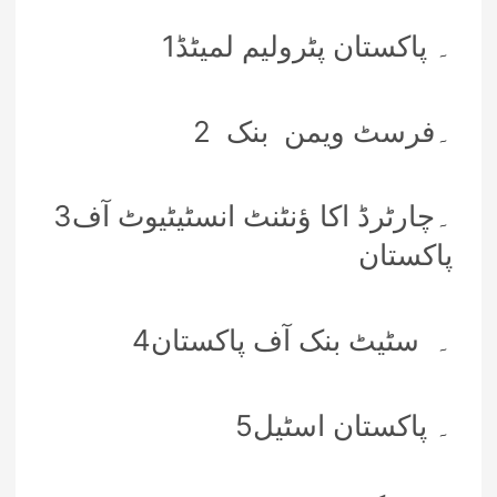
1۔ پاکستان پٹرولیم لمیٹڈ
2 ۔فرسٹ ویمن بنک
3۔چارٹرڈ اکا ؤنٹنٹ انسٹیٹیوٹ آف
پاکستان
4۔ سٹیٹ بنک آف پاکستان
5۔ پاکستان اسٹیل