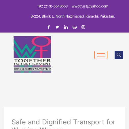
Skip
+92 (213)-6640558
wwotrust@yahoo.com
to
B-224, Block L, North Nazimabad, Karachi, Pakistan.
content
Safe and Dignified Transport for