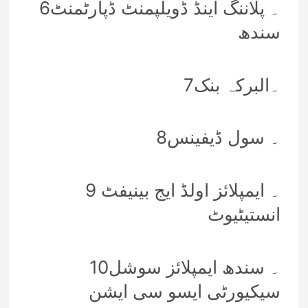
6۔ پلاننگ اینڈ ڈویلپمنٹ ڈپارٹمنٹ
سندھ
7۔البرکہ بنک
8۔ سول ڈیفینس
9 ۔ ایمپلائز اولڈ ایج بینیفٹ
انستیٹیوٹ
10۔ سندھ ایمپلائز سوشل
سیکیورٹی ایسو سی ایشن