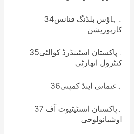
34۔ہاؤس بلڈنگ فنانس
کارپوریشن
35۔پاکستان اسٹینڈرڈ کوالٹی
کنٹرول اتھارٹی
36۔عثمانی اینڈ کمپنی
37 ۔پاکستان انسٹیٹیوٹ آف
اوشیانولوجی